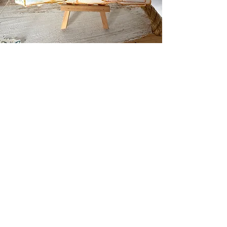
Réaliser une carte
multifacette
encrages et poésie
sur place avec utilisation du
matériel de l'atelier
Atelier consacré à l'écriture poétique
et au jeu avec les encres et les
couleurs.
Création d'un carnet poétique au fil
de l'inspiration et du jeu poétique.
Pour les adultes. En petit groupe.
Sur